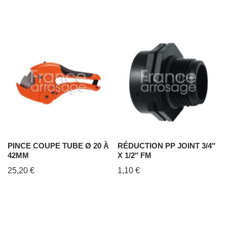
PINCE COUPE TUBE Ø 20 À
RÉDUCTION PP JOINT 3/4″
42MM
X 1/2″ FM
25,20
€
1,10
€