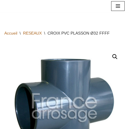
Aller
au
contenu
Accueil
\
RESEAUX
\
CROIX PVC PLASSON Ø32 FFFF