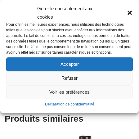
Gérer le consentement aux
cookies
Pour offrir les meilleures expériences, nous utilisons des technologies
telles que les cookies pour stocker et/ou accéder aux informations des
Description
appareils. Le fait de consentir à ces technologies nous permettra de traiter
des données telles que le comportement de navigation ou les ID uniques
sur ce site. Le fait de ne pas consentir ou de retirer son consentement peut
avoir un effet négatif sur certaines caractéristiques et fonctions.
Famille : K09
Diamètre : 16 mm
Accepter
Couleur : Noir
Refuser
Matière : Plastique
Type : Crochet de suspension
Voir les préférences
Diamètre nominal : 16 mm
Déclaration de confidentialité
Produits similaires