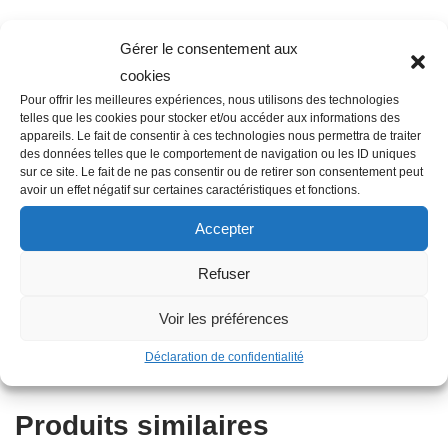
Gérer le consentement aux
Description
cookies
Pour offrir les meilleures expériences, nous utilisons des technologies
telles que les cookies pour stocker et/ou accéder aux informations des
appareils. Le fait de consentir à ces technologies nous permettra de traiter
Famille : F03
des données telles que le comportement de navigation ou les ID uniques
Diamètre : 50 mm
sur ce site. Le fait de ne pas consentir ou de retirer son consentement peut
avoir un effet négatif sur certaines caractéristiques et fonctions.
Filetage raccord : 1″1/2
Raccordement : Mâle
Accepter
Couleur : Bleu
Refuser
Matière : Copolymère
Autres informations : Taraudé
Voir les préférences
Type : Coude
Diamètre nominal : 50 mm
Déclaration de confidentialité
Produits similaires