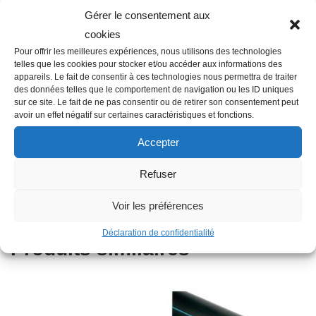
Gérer le consentement aux
Description
cookies
Pour offrir les meilleures expériences, nous utilisons des technologies
telles que les cookies pour stocker et/ou accéder aux informations des
appareils. Le fait de consentir à ces technologies nous permettra de traiter
Famille : F01
des données telles que le comportement de navigation ou les ID uniques
Diamètre : 32 mm
sur ce site. Le fait de ne pas consentir ou de retirer son consentement peut
avoir un effet négatif sur certaines caractéristiques et fonctions.
Raccordement : Femelle-Femelle
Matière : Plastique
Accepter
Autres informations : Fileté
Refuser
Type : Coude
Angle secteur : 90°
Voir les préférences
Déclaration de confidentialité
Produits similaires