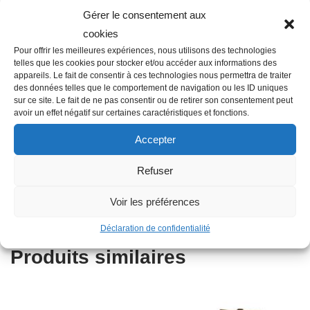
Gérer le consentement aux
cookies
Description
Pour offrir les meilleures expériences, nous utilisons des technologies
telles que les cookies pour stocker et/ou accéder aux informations des
appareils. Le fait de consentir à ces technologies nous permettra de traiter
des données telles que le comportement de navigation ou les ID uniques
Famille : C04
sur ce site. Le fait de ne pas consentir ou de retirer son consentement peut
avoir un effet négatif sur certaines caractéristiques et fonctions.
Diamètre : 32 à 50 mm
Couleur : Gris
Accepter
Largeur en cm : 0.9
Refuser
Matière : Inox
Type : Collier de serrage à vis tangente
Voir les préférences
Diamètre nominal : 32 mm
Déclaration de confidentialité
Produits similaires