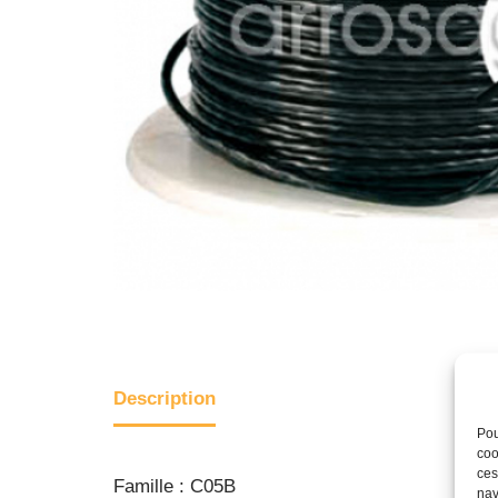
Description
Pou
coo
ces
Famille : C05B
nav