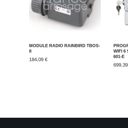
MODULE RADIO RAINBIRD TBOS-
PROG
II
WIFI 6
601-E
184,09
€
699,3
Neve
| Propulsé par
WordPress