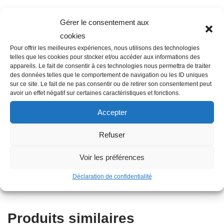
Gérer le consentement aux
cookies
Pour offrir les meilleures expériences, nous utilisons des technologies
Description
telles que les cookies pour stocker et/ou accéder aux informations des
appareils. Le fait de consentir à ces technologies nous permettra de traiter
des données telles que le comportement de navigation ou les ID uniques
sur ce site. Le fait de ne pas consentir ou de retirer son consentement peut
Famille : C05B
avoir un effet négatif sur certaines caractéristiques et fonctions.
Diamètre : 0,8 mm²
Accepter
Couleur : Noir
Longueur en m : 300
Refuser
Autres informations : Très basse tension (<30V)
Type : Câble multiconducteur
Voir les préférences
Diamètre nominal : 0,8 mm²
Déclaration de confidentialité
Caractéristiques : 5 fils
Produits similaires