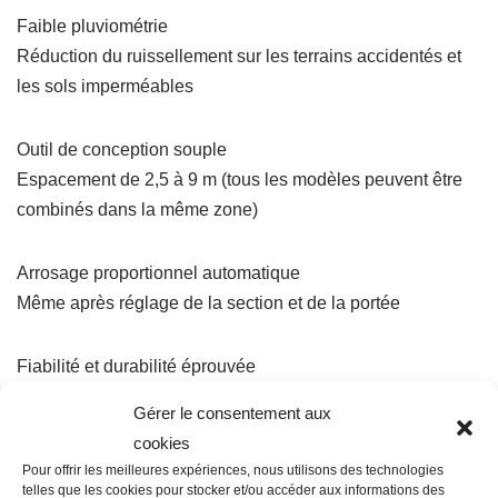
Faible pluviométrie
Réduction du ruissellement sur les terrains accidentés et
les sols imperméables
Outil de conception souple
Espacement de 2,5 à 9 m (tous les modèles peuvent être
combinés dans la même zone)
Arrosage proportionnel automatique
Même après réglage de la section et de la portée
Fiabilité et durabilité éprouvée
Technologie Rotator® éprouvée depuis 1987 sur le marché
Gérer le consentement aux
agricole
cookies
Pour offrir les meilleures expériences, nous utilisons des technologies
Réglages rapides et aisés de la section et de la portée
telles que les cookies pour stocker et/ou accéder aux informations des