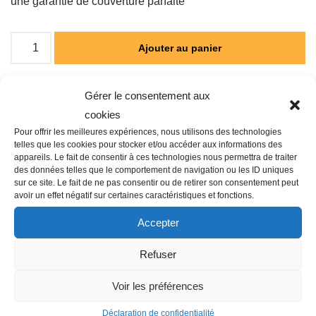
une garantie de couverture parfaite
Ajouter au panier
Gérer le consentement aux
Catégorie :
ARROSAGE AUTOMATIQUE
cookies
Pour offrir les meilleures expériences, nous utilisons des technologies
telles que les cookies pour stocker et/ou accéder aux informations des
appareils. Le fait de consentir à ces technologies nous permettra de traiter
des données telles que le comportement de navigation ou les ID uniques
sur ce site. Le fait de ne pas consentir ou de retirer son consentement peut
Description
avoir un effet négatif sur certaines caractéristiques et fonctions.
Accepter
Famille : O03
Refuser
Type : Buse plate-bande finale
Débit l/h : 0.15 m³/h
Voir les préférences
Déclaration de confidentialité