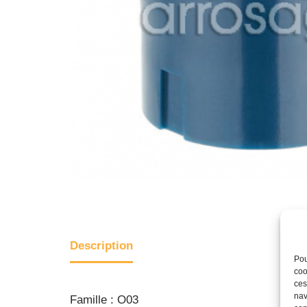
Description
Pou
coo
ces
nav
Famille : O03