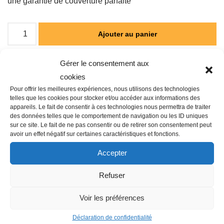
une garantie de couverture parfaite
Ajouter au panier
Gérer le consentement aux
cookies
Catégorie :
ARROSAGE AUTOMATIQUE
Pour offrir les meilleures expériences, nous utilisons des technologies
telles que les cookies pour stocker et/ou accéder aux informations des
appareils. Le fait de consentir à ces technologies nous permettra de traiter
des données telles que le comportement de navigation ou les ID uniques
sur ce site. Le fait de ne pas consentir ou de retirer son consentement peut
Description
avoir un effet négatif sur certaines caractéristiques et fonctions.
Accepter
Famille : O03
Refuser
Type : Buse plate-bande centrale
Débit l/h : 0.30 m³/h
Voir les préférences
Déclaration de confidentialité