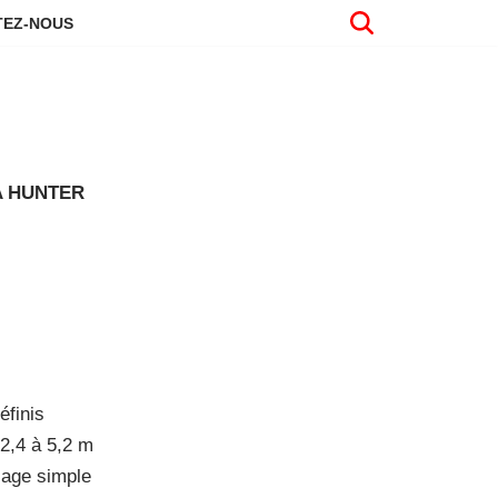
EZ-NOUS
A HUNTER
éfinis
 2,4 à 5,2 m
glage simple