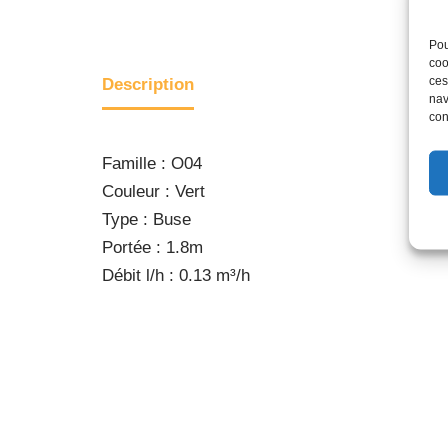
Pou
coo
ces
Description
nav
con
Famille : O04
Couleur : Vert
Type : Buse
Portée : 1.8m
Débit l/h : 0.13 m³/h