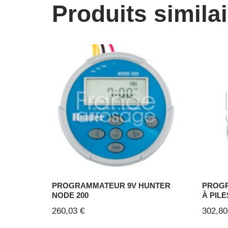
Produits simila
PROGRAMMATEUR 9V HUNTER
PROG
NODE 200
À PIL
260,03
€
302,8