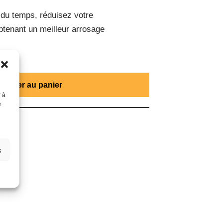
du temps, réduisez votre
btenant un meilleur arrosage
Ajouter au panier
r à
e
UE
s