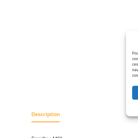
Pou
coo
ces
nav
con
Description